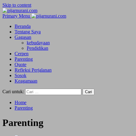
Skip to content
Primary Menu
Beranda
Tentang Saya
Gagasan
kebudayaan
Pendidikan
Cerpen
Parenting
Quote
Refleksi Perjalanan
Sosok
Keagamaan
Cari untuk:
Home
Parenting
Parenting