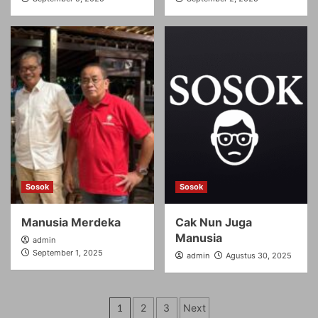
Sosok
Sosok
Manusia Merdeka
Cak Nun Juga
Manusia
admin
September 1, 2025
admin
Agustus 30, 2025
Paginasi
1
2
3
Next