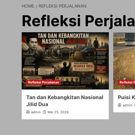
HOME
REFLEKSI PERJALANAN
Refleksi Perjal
Refleksi Perjalanan
Refleksi 
Tan dan Kebangkitan Nasional
Puisi K
Jilid Dua
admin
admin
Mei 25, 2026