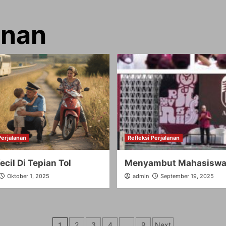
anan
Perjalanan
Refleksi Perjalanan
ecil Di Tepian Tol
Menyambut Mahasiswa
Oktober 1, 2025
admin
September 19, 2025
Paginasi
1
2
3
4
…
9
Next