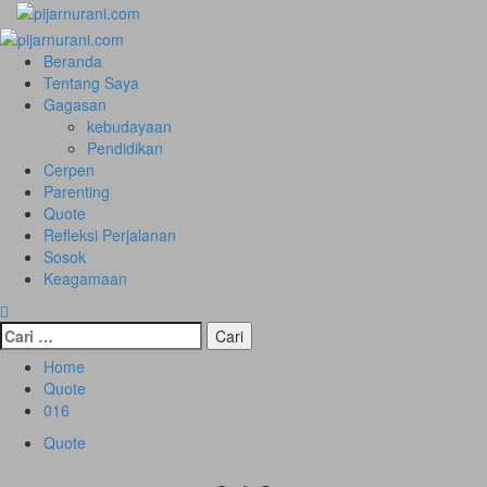
Skip
to
Primary
content
Menu
Beranda
Tentang Saya
Gagasan
kebudayaan
Pendidikan
Cerpen
Parenting
Quote
Refleksi Perjalanan
Sosok
Keagamaan
Cari
untuk:
Home
Quote
016
Quote